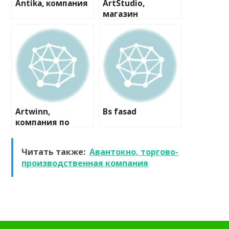
Antika, компания
ArtStudio,
магазин
пластиковых
окон и дверей
Artwinn,
Bs fasad
компания по
комплексной
отделке
Читать также:
Авантокно, торгово-
деревянных
производственная компания
домов