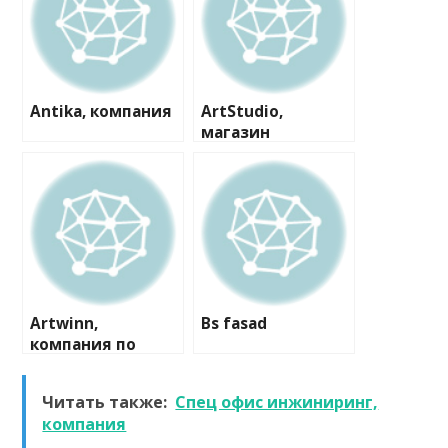
Antika, компания
ArtStudio,
магазин
пластиковых
окон и дверей
Artwinn,
Bs fasad
компания по
комплексной
отделке
Читать также:
Спец офис инжиниринг,
деревянных
компания
домов