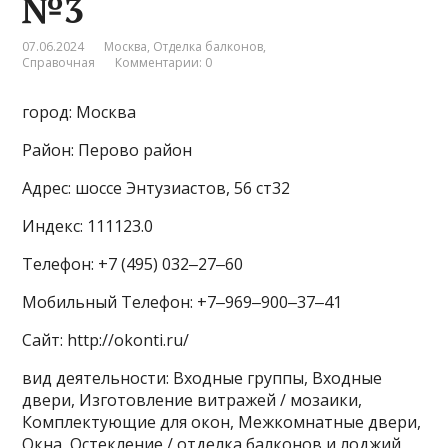
№3
07.06.2024
Москва
,
Отделка балконов
,
Справочная
Комментарии: 0
город: Москва
Район: Перово район
Адрес: шоссе Энтузиастов, 56 ст32
Индекс: 111123.0
Телефон: +7 (495) 032‒27‒60
Мобильный Телефон: +7‒969‒900‒37‒41
Сайт: http://okonti.ru/
вид деятельности: Входные группы, Входные
двери, Изготовление витражей / мозаики,
Комплектующие для окон, Межкомнатные двери,
Окна, Остекление / отделка балконов и лоджий,