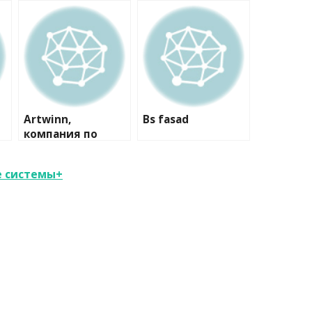
Artwinn,
Bs fasad
компания по
комплексной
отделке
 системы+
деревянных
домов