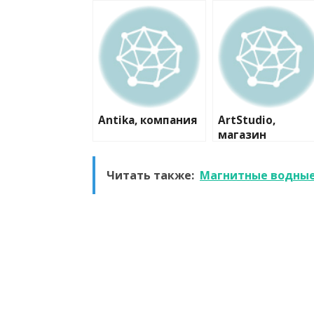
Antika, компания
ArtStudio,
магазин
пластиковых
окон и дверей
Читать также:
Магнитные водные