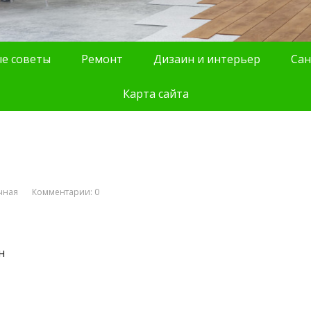
е советы
Ремонт
Дизаин и интерьер
Сан
Карта сайта
чная
Комментарии: 0
н