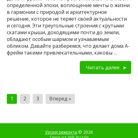
определенной эпохи, воплощение мечты о жизни
в гармонии с природой и архитектурное
решение, которое не теряет своей актуальности
и сегодня. Эти треугольные строения с крутыми
скатами крыши, доходящими почти до земли,
обладают особым шармом и узнаваемым
обликом. Давайте разберемся, что делает дома А-
фрейм такими привлекательными, каковы …
Читать далее
Пагинация
1
2
3
Вперед »
записей
Уроки ремонта
© 2026
Тема от
WP Puzzle