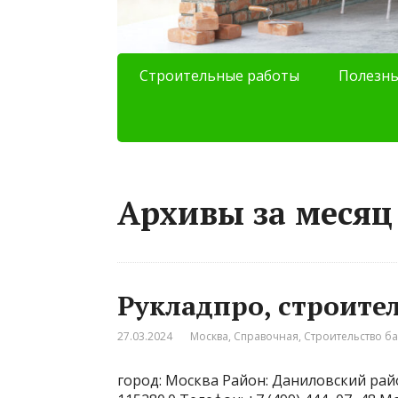
Строительные работы
Полезны
Архивы за месяц
Рукладпро, строите
27.03.2024
Москва
,
Справочная
,
Строительство б
город: Москва Район: Даниловский райо