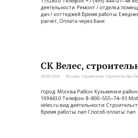
115280.0 Телефон: +7 (499) 444‒07‒48 М
деятельности: Ремонт / отделка помещ
дач / коттеджей Время работы: Ежеднев
расчёт, Оплата через банк
СК Велес, строител
26.03.2024
Москва
,
Справочная
,
Строительство б
город: Москва Район: Кузьминки район 
109443.0 Телефон: 8‒800‒555‒74‒93 Моб
veles.ru вид деятельности: Строительст
Время работы: nan Способ оплаты: nan