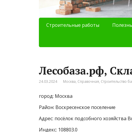
Строительные работы
Полезны
Лесобаза.рф, Скл
24.03.2024
Москва
,
Справочная
,
Строительство б
город: Москва
Район: Воскресенское поселение
Адрес: посёлок подсобного хозяйства В
Индекс: 108803.0