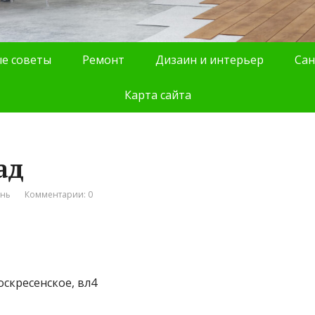
е советы
Ремонт
Дизаин и интерьер
Сан
Карта сайта
ад
ань
Комментарии: 0
оскресенское, вл4