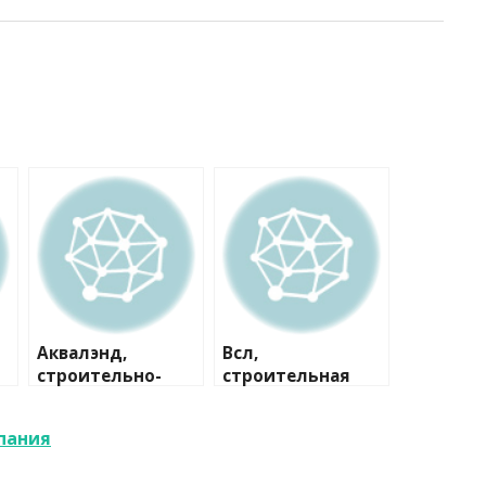
Аквалэнд,
Всл,
строительно-
строительная
сервисная
компания
компания
пания