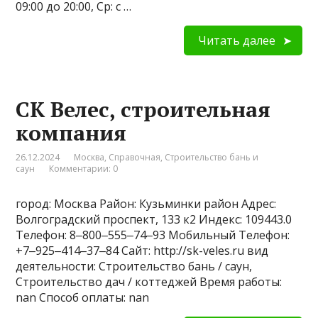
09:00 до 20:00, Ср: с …
Читать далее
СК Велес, строительная
компания
26.12.2024
Москва
,
Справочная
,
Строительство бань и
саун
Комментарии: 0
город: Москва Район: Кузьминки район Адрес:
Волгоградский проспект, 133 к2 Индекс: 109443.0
Телефон: 8‒800‒555‒74‒93 Мобильный Телефон:
+7‒925‒414‒37‒84 Сайт: http://sk-veles.ru вид
деятельности: Строительство бань / саун,
Строительство дач / коттеджей Время работы:
nan Способ оплаты: nan