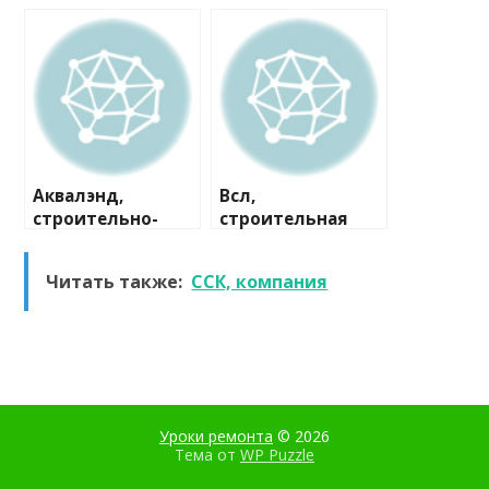
строительная
компания
компания
Аквалэнд,
Всл,
строительно-
строительная
сервисная
компания
компания
Читать также:
ССК, компания
Уроки ремонта
© 2026
Тема от
WP Puzzle