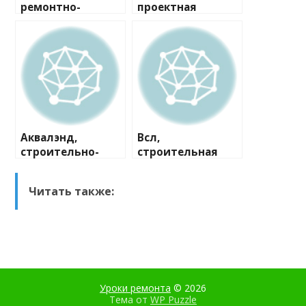
ремонтно-
проектная
строительная
компания
компания
Аквалэнд,
Всл,
строительно-
строительная
сервисная
компания
компания
Читать также:
Уроки ремонта
© 2026
Тема от
WP Puzzle