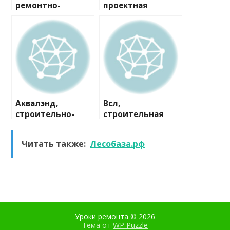
ремонтно-
проектная
строительная
компания
компания
Аквалэнд,
Всл,
строительно-
строительная
сервисная
компания
компания
Читать также:
Лесобаза.рф
Уроки ремонта
© 2026
Тема от
WP Puzzle