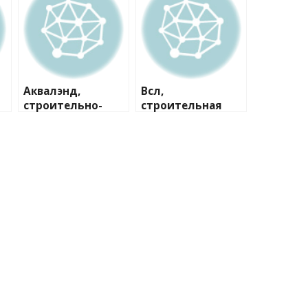
Аквалэнд,
Всл,
строительно-
строительная
сервисная
компания
компания