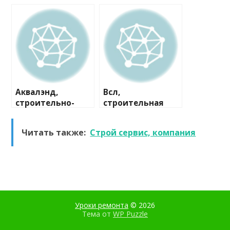
строительная
компания
компания
Аквалэнд,
Всл,
строительно-
строительная
сервисная
компания
компания
Читать также:
Строй сервис, компания
Уроки ремонта
© 2026
Тема от
WP Puzzle