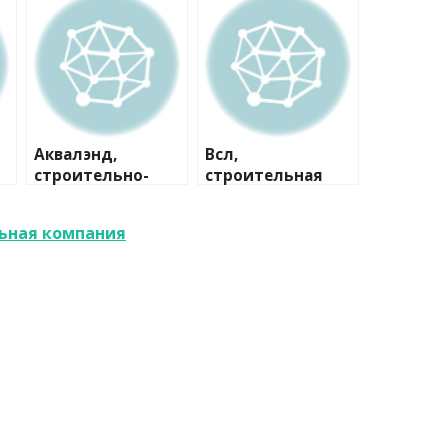
Аквалэнд,
Всл,
строительно-
строительная
сервисная
компания
компания
льная компания