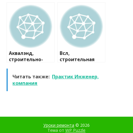
строительная
компания
компания
Аквалэнд,
Всл,
строительно-
строительная
сервисная
компания
компания
Читать также:
Практик Инженер,
компания
Уроки ремонта
© 2026
Тема от
WP Puzzle