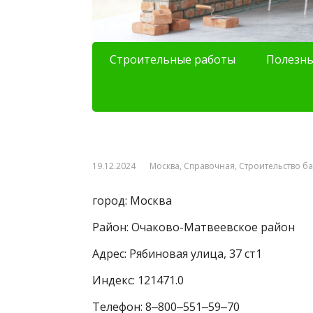
Строительные работы
Полезны
19.12.2024
Москва
,
Справочная
,
Строительство б
город: Москва
Район: Очаково-Матвеевское район
Адрес: Рябиновая улица, 37 ст1
Индекс: 121471.0
Телефон: 8‒800‒551‒59‒70