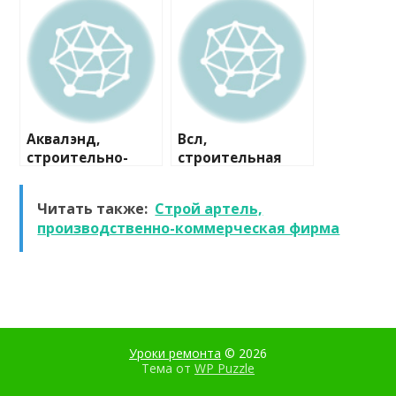
компания
Аквалэнд,
Всл,
строительно-
строительная
сервисная
компания
компания
Читать также:
Строй артель,
производственно-коммерческая фирма
Уроки ремонта
© 2026
Тема от
WP Puzzle