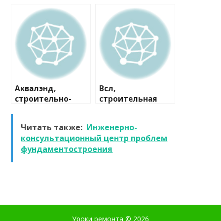
строительная
компания
компания
Аквалэнд,
Всл,
строительно-
строительная
сервисная
компания
компания
Читать также:
Инженерно-
консультационный центр проблем
фундаментостроения
Уроки ремонта
© 2026