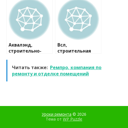
компания
Аквалэнд,
Всл,
строительно-
строительная
сервисная
компания
компания
Читать также:
Ремпро, компания по
ремонту и отделке помещений
Уроки ремонта
© 2026
Тема от
WP Puzzle