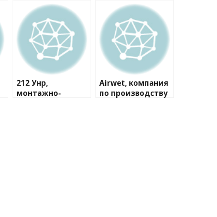
212 Унр,
Airwet, компания
монтажно-
по производству
сервисная
систем
компания
увлажнения
воздуха