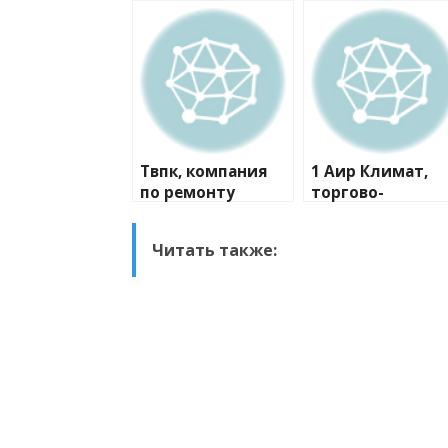
Твпк, компания
1 Аир Климат,
по ремонту
торгово-
бытовой техники
монтажная
компания
Читать также: