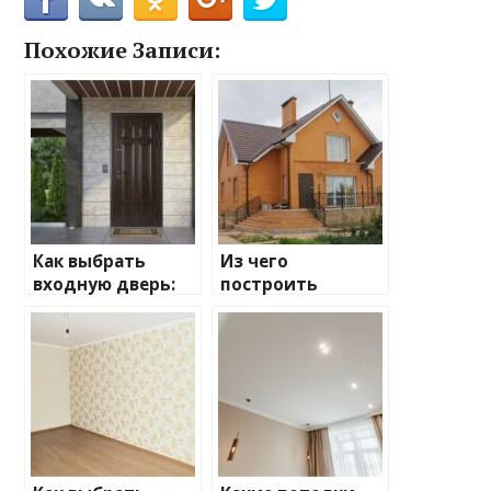
Похожие Записи:
Как выбрать
Из чего
входную дверь:
построить
ключевые
дачный дом:
моменты, на
плюсы и минусы
которые стоит
обратить
внимание