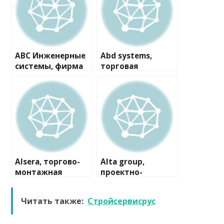
ABC Инженерные
Abd systems,
системы, фирма
торговая
компания
Alsera, торгово-
Alta group,
монтажная
проектно-
компания
производственна
я компания
Читать также:
Стройсервисрус