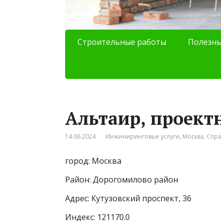
Строительные работы
Полезны
Альтаир, проект
14.06.2024
Инжиниринговые услуги
,
Москва
,
Спр
город: Москва
Район: Дорогомилово район
Адрес: Кутузовский проспект, 36
Индекс: 121170.0