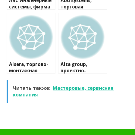
ABC Инженерные
Abd systems,
системы, фирма
торговая
компания
Alsera, торгово-
Alta group,
монтажная
проектно-
компания
производственна
я компания
Читать также:
Мастеровые, сервисная
компания