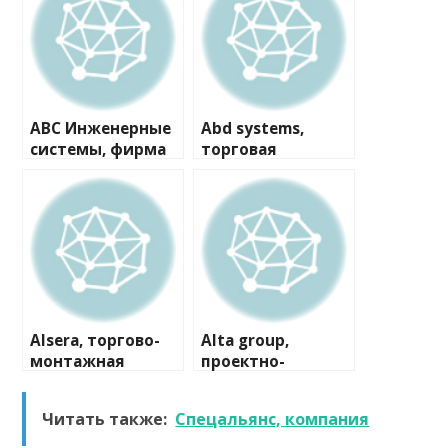
ABC Инженерные
Abd systems,
системы, фирма
торговая
компания
Alsera, торгово-
Alta group,
монтажная
проектно-
компания
производственна
я компания
Читать также:
Спецальянс, компания