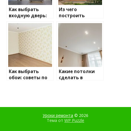
Как выбрать
Из чего
входную дверь:
построить
ключевые
дачный дом:
моменты, на
плюсы и минусы
которые стоит
обратить
внимание
Как выбрать
Какие потолки
обои: советы по
сделать в
выбору для
квартире: советы
вашего
по выбору
интерьера
Уроки ремонта
© 2026
Тема от
WP Puzzle