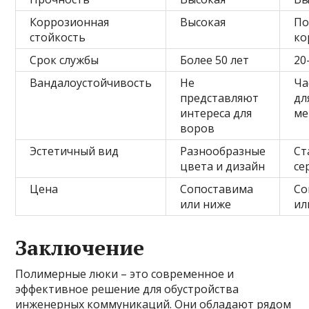
Коррозионная
Высокая
По
стойкость
ко
Срок службы
Более 50 лет
20
Вандалоустойчивость
Не
Ча
представляют
дл
интереса для
ме
воров
Эстетичный вид
Разнообразные
Ст
цвета и дизайн
се
Цена
Сопоставима
Со
или ниже
ил
Заключение
Полимерные люки – это современное и
эффективное решение для обустройства
инженерных коммуникаций. Они обладают рядом