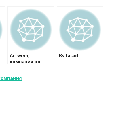
Artwinn,
Bs fasad
компания по
комплексной
отделке
 компания
деревянных
домов