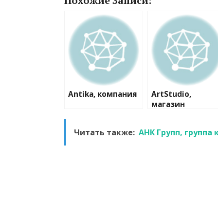
Похожие Записи:
Antika, компания
ArtStudio,
магазин
пластиковых
окон и дверей
Читать также:
АНК Групп, группа