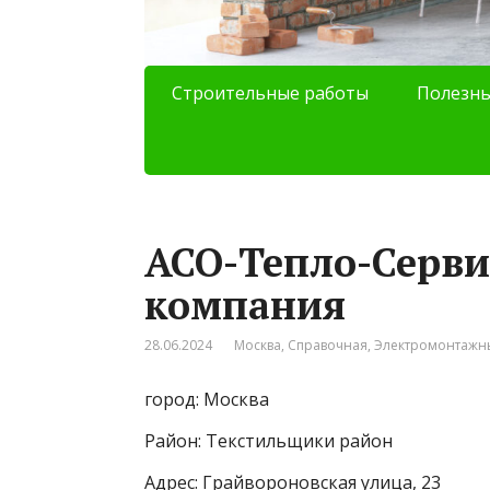
Строительные работы
Полезны
АСО-Тепло-Серви
компания
28.06.2024
Москва
,
Справочная
,
Электромонтажн
город: Москва
Район: Текстильщики район
Адрес: Грайвороновская улица, 23