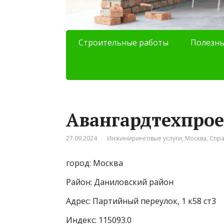
Строительные работы
Полезны
Авангардтехпрое
27.09.2024
Инжиниринговые услуги
,
Москва
,
Спр
город: Москва
Район: Даниловский район
Адрес: Партийный переулок, 1 к58 ст3
Индекс: 115093.0