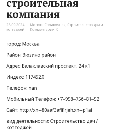
строительная
компания
28.09.2024
Москва
,
Справочная
,
Строительство дач и
коттеджей
Комментарии: 0
город: Москва
Район: Зюзино район
Адрес: Балаклавский проспект, 24 к1
Индекс: 117452.0
Телефон: nan
Мобильный Телефон: +7‒958‒756‒81‒52
Сайт: http://xn--80aaf3aflfirjeh.xn--p1ai
вид деятельности: Строительство дач /
коттеджей