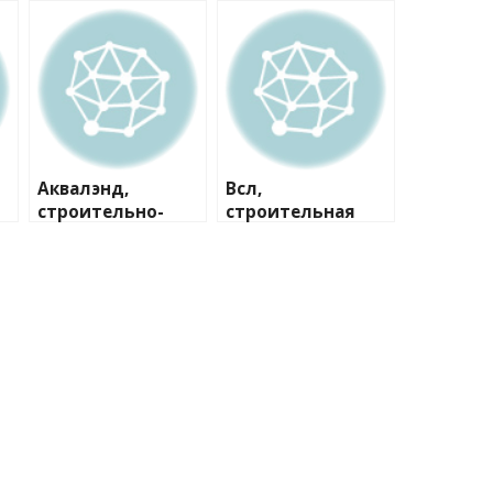
Аквалэнд,
Всл,
строительно-
строительная
сервисная
компания
компания