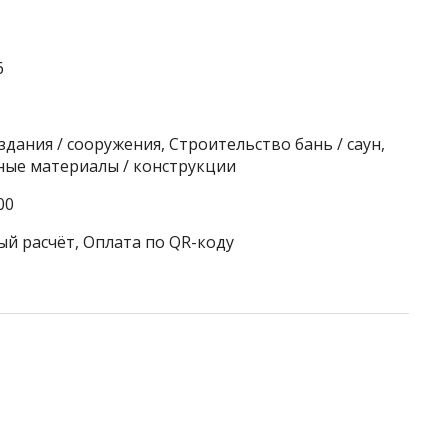
6
дания / сооружения, Строительство бань / саун,
ные материалы / конструкции
00
ый расчёт, Оплата по QR-коду