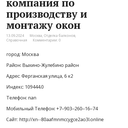
компания по
производству и
монтажу окон
13.09.2024
Москва
,
Отделка балконов
,
Справочная
Комментарии: 0
город: Москва
Район: Выхино-Жулебино район
Адрес: Ферганская улица, 6 к2
Индекс: 109444.0
Телефон: nan
Мобильный Телефон: +7‒903‒260‒16‒74
Сайт: http://xn--80aafmnmccygce2ao3l.online