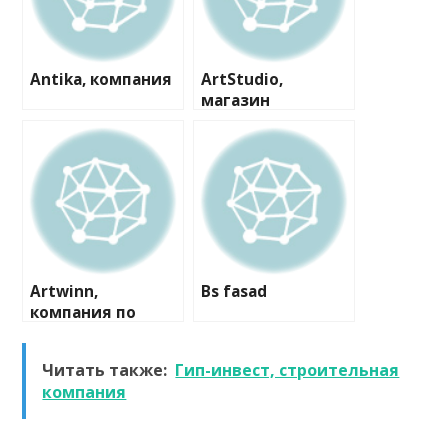
Antika, компания
ArtStudio,
магазин
пластиковых
окон и дверей
Artwinn,
Bs fasad
компания по
комплексной
отделке
Читать также:
Гип-инвест, строительная
деревянных
компания
домов