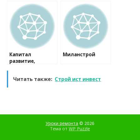
офис продаж
проектная
компания
Капитал
Миланстрой
развитие,
строительная
компания
Читать также:
Строй ист инвест
Уроки ремонта
© 2026
Тема от
WP Puzzle