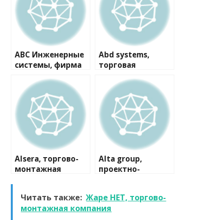
ABC Инженерные
Abd systems,
системы, фирма
торговая
компания
Alsera, торгово-
Alta group,
монтажная
проектно-
компания
производственна
я компания
Читать также:
Жаре НЕТ, торгово-
монтажная компания