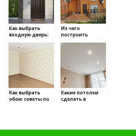
Как выбрать
Из чего
входную дверь:
построить
ключевые
дачный дом:
моменты, на
плюсы и минусы
которые стоит
обратить
внимание
Как выбрать
Какие потолки
обои: советы по
сделать в
выбору для
квартире: советы
вашего
по выбору
интерьера