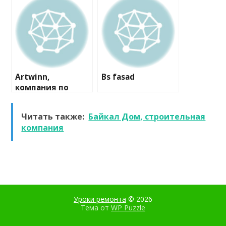
окон и дверей
Artwinn,
Bs fasad
компания по
комплексной
отделке
Читать также:
Байкал Дом, строительная
деревянных
компания
домов
Уроки ремонта
© 2026
Тема от
WP Puzzle