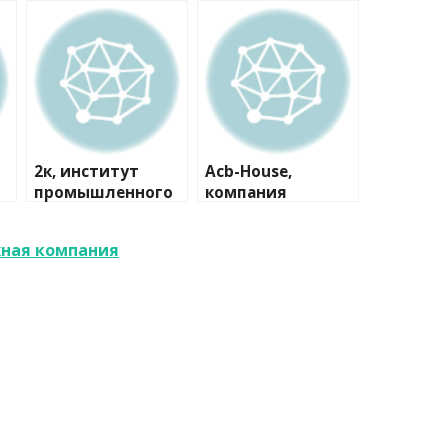
2к, институт
Acb-House,
промышленного
компания
и гражданского
проектирования
жная компания