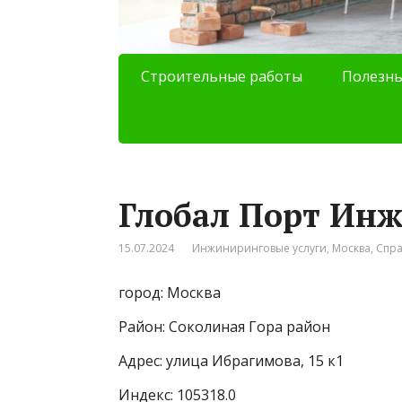
Строительные работы
Полезны
Глобал Порт Ин
15.07.2024
Инжиниринговые услуги
,
Москва
,
Спр
город: Москва
Район: Соколиная Гора район
Адрес: улица Ибрагимова, 15 к1
Индекс: 105318.0