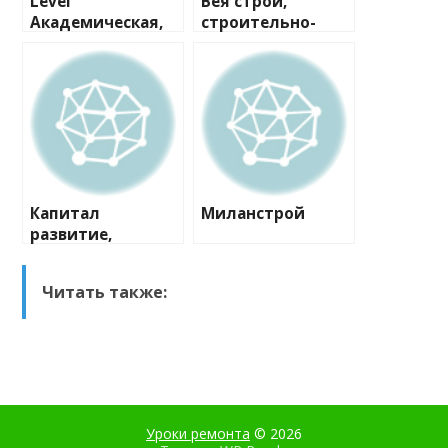
Level
Вея строй,
Академическая,
строительно-
офис продаж
проектная
компания
Капитал
Миланстрой
развитие,
строительная
компания
Читать также:
Уроки ремонта
© 2026