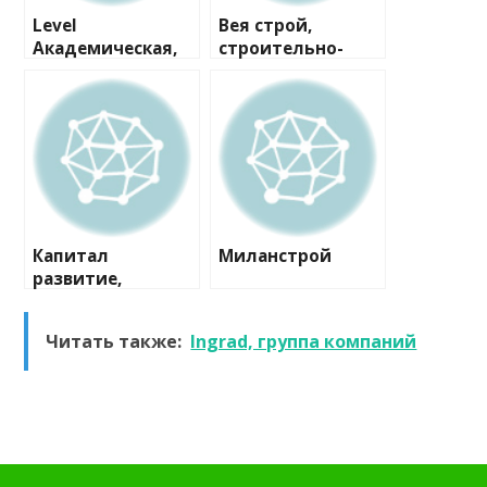
Level
Вея строй,
Академическая,
строительно-
офис продаж
проектная
компания
Капитал
Миланстрой
развитие,
строительная
компания
Читать также:
Ingrad, группа компаний