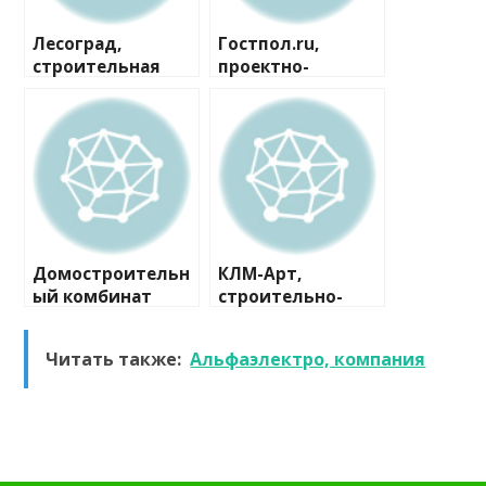
Лесоград,
Гостпол.ru,
строительная
проектно-
компания
строительная
компания
Домостроительн
КЛМ-Арт,
ый комбинат
строительно-
Покров
производственна
я компания
Читать также:
Альфаэлектро, компания