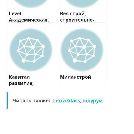
Level
Вея строй,
Академическая,
строительно-
офис продаж
проектная
компания
Капитал
Миланстрой
развитие,
строительная
компания
Читать также:
Terra Glass, шоурум