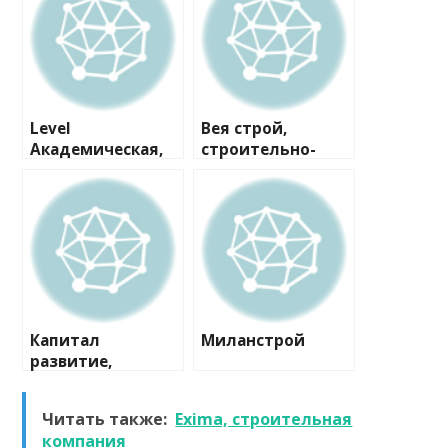
Level
Вея строй,
Академическая,
строительно-
офис продаж
проектная
компания
Капитал
Миланстрой
развитие,
строительная
компания
Читать также:
Exima, строительная
компания