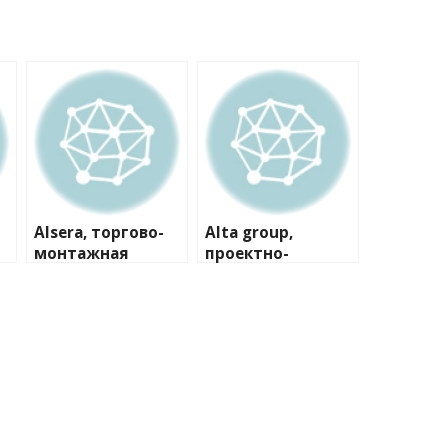
Alsera, торгово-
Alta group,
монтажная
проектно-
компания
производственна
я компания