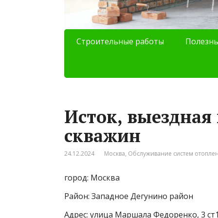
Строительные работы
Полезны
Исток, выездная
скважин
24.12.2024
Москва
,
Обслуживание систем отопле
город: Москва
Район: Западное Дегунино район
Адрес: улица Маршала Федоренко, 3 ст