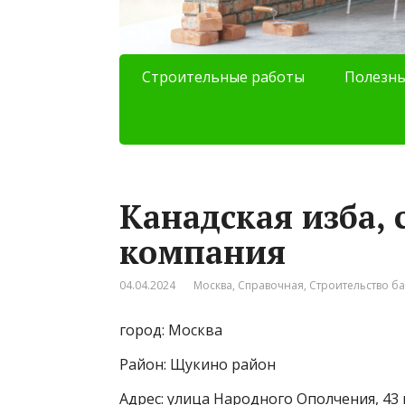
Строительные работы
Полезны
Канадская изба, 
компания
04.04.2024
Москва
,
Справочная
,
Строительство б
город: Москва
Район: Щукино район
Адрес: улица Народного Ополчения, 43 