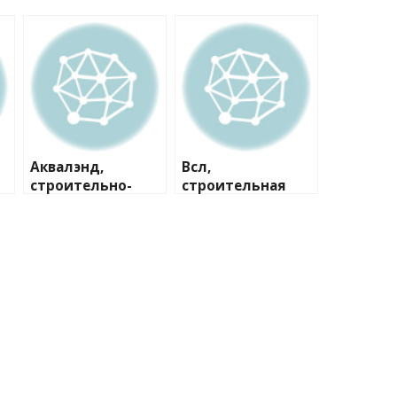
Аквалэнд,
Всл,
строительно-
строительная
сервисная
компания
компания