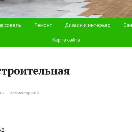
е советы
Ремонт
Дизаин и интерьер
Сан
Карта сайта
строительная
ань
Комментарии: 0
к2