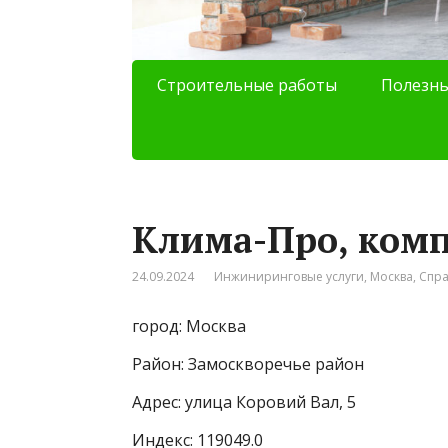
Строительные работы
Полезны
Клима-Про, ком
24.09.2024
Инжиниринговые услуги
,
Москва
,
Спр
город: Москва
Район: Замоскворечье район
Адрес: улица Коровий Вал, 5
Индекс: 119049.0