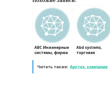
Похожие Записи:
ABC Инженерные
Abd systems,
системы, фирма
торговая
компания
Читать также:
Арктех, компания