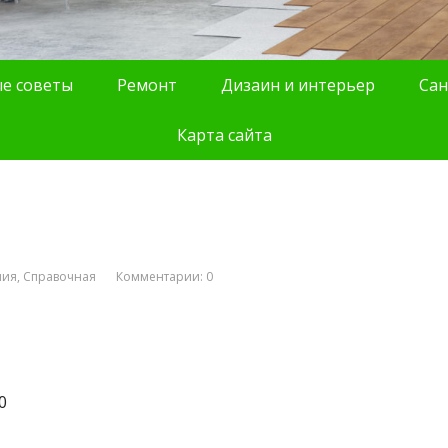
е советы
Ремонт
Дизаин и интерьер
Сан
Карта сайта
ния
,
Справочная
Комментарии: 0
0