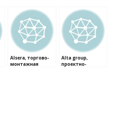
Alsera, торгово-
Alta group,
монтажная
проектно-
компания
производственна
я компания