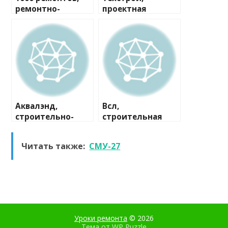
ремонтно-
проектная
строительная
компания
компания
Аквалэнд,
Всл,
строительно-
строительная
сервисная
компания
компания
Читать также:
СМУ-27
Уроки ремонта
© 2026
Тема от
WP Puzzle