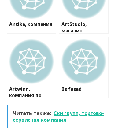
Antika, компания
ArtStudio,
магазин
пластиковых
окон и дверей
Artwinn,
Bs fasad
компания по
комплексной
отделке
Читать также:
Скн групп, торгово-
деревянных
сервисная компания
домов