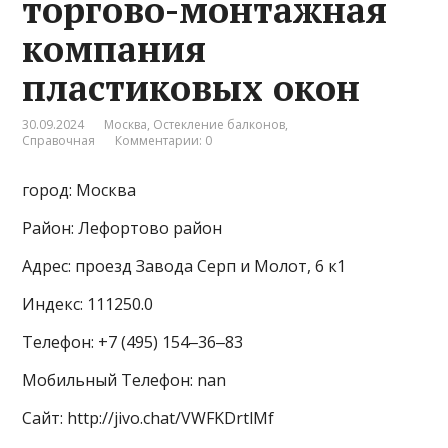
торгово-монтажная
компания
пластиковых окон
30.09.2024
Москва
,
Остекление балконов
,
Справочная
Комментарии: 0
город: Москва
Район: Лефортово район
Адрес: проезд Завода Серп и Молот, 6 к1
Индекс: 111250.0
Телефон: +7 (495) 154‒36‒83
Мобильный Телефон: nan
Сайт: http://jivo.chat/VWFKDrtlMf