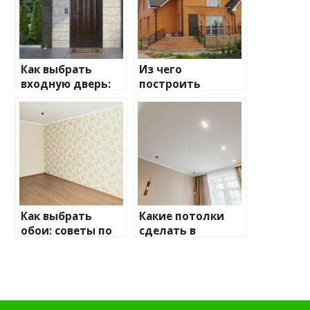
Как выбрать
Из чего
входную дверь:
построить
ключевые
дачный дом:
моменты, на
плюсы и минусы
которые стоит
обратить
внимание
Как выбрать
Какие потолки
обои: советы по
сделать в
выбору для
квартире: советы
вашего
по выбору
интерьера