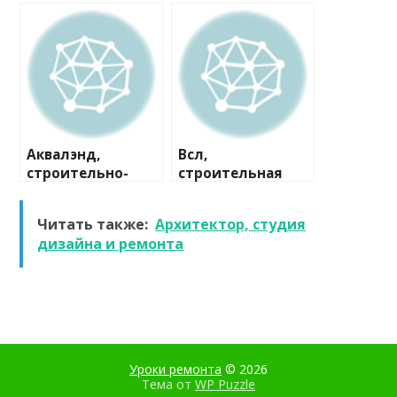
строительная
компания
компания
Аквалэнд,
Всл,
строительно-
строительная
сервисная
компания
компания
Читать также:
Архитектор, студия
дизайна и ремонта
Уроки ремонта
© 2026
Тема от
WP Puzzle